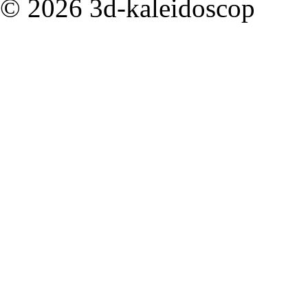
©
2026
3d-kaleidoscop