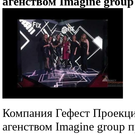
агенством Imagine group
Компания Гефест Проекци
агенством Imagine group 